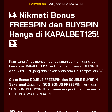
Posted on:
Sat , Apr 13 2024 14:03
🎰
Nikmati Bonus
FREESPIN dan BUYSPIN
Hanya di KAPALBET125!
🎰
Kami tahu, Anda mencari pengalaman bermain yang luar
biasa, dan
KAPALBET125
hadir dengan
promo FREESPIN
dan BUYSPIN
yang tidak akan Anda temui di tempat lain! 💥
Claim Bonus DOUBLE FREESPIN dan DOUBLE BUYSPIN
Sekarang!
Dapatkan
30% BONUS FREESPIN murni
dan
20% BONUS BUYSPIN
dari kemenangan Anda di permainan
SLOT PRAGMATIC PLAY!
🎉