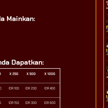
da Mainkan:
nda Dapatkan:
0
X 250
X 500
X 1000
0
IDR 100
IDR 200
IDR 400
5
IDR 150
IDR 300
IDR 600