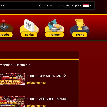
Dengan Metode Transaksi Terlengkap Bank, E-Wallet, QRIS dan Pulsa | RTP Palin
Fri, August 7, 6:55:24 AM
Rupiah
Arcade
Berita
Promosi
Event
Promosi Terakhir
BONUS GEBYAR 17-AN 🦅
Selengkapnya
BONUS VOUCHER PANJAT...
Selengkapnya