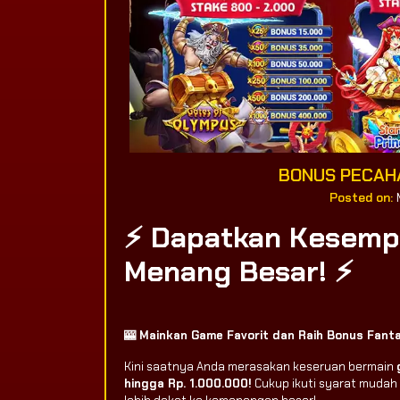
BONUS PECAHA
Posted on:
⚡ Dapatkan Kesemp
Menang Besar! ⚡
🎰 Mainkan Game Favorit dan Raih Bonus Fanta
Kini saatnya Anda merasakan keseruan bermain
hingga Rp. 1.000.000!
Cukup ikuti syarat mudah