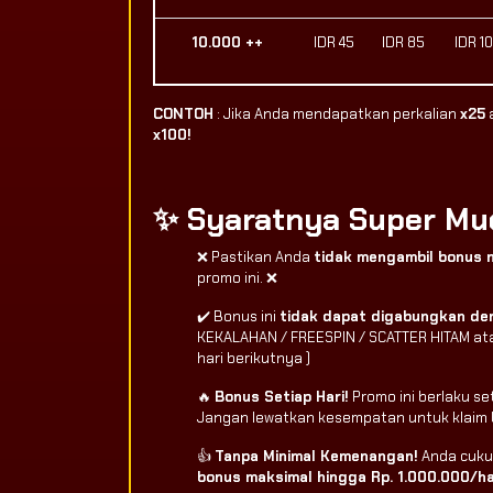
10.000 ++
IDR 45
IDR 85
IDR 1
CONTOH
: Jika Anda mendapatkan perkalian
x25
x100!
✨ Syaratnya Super Mu
❌ Pastikan Anda
tidak mengambil bonus
promo ini. ❌
✔️ Bonus ini
tidak dapat digabungkan de
KEKALAHAN / FREESPIN / SCATTER HITAM atau
hari berikutnya )
🔥
Bonus Setiap Hari!
Promo ini berlaku se
Jangan lewatkan kesempatan untuk klaim
👍
Tanpa Minimal Kemenangan!
Anda cuku
bonus maksimal hingga Rp. 1.000.000/ha