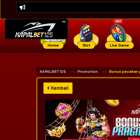
Home
Slot
Live Game
KAPALBET125
Promotion
Bonus pecahan 
Kembali