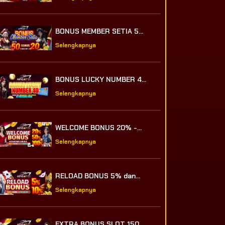
BONUS MEMBER SETIA 5...
Selengkapnya
BONUS LUCKY NUMBER 4...
Selengkapnya
WELCOME BONUS 20% -...
Selengkapnya
RELOAD BONUS 5% dan...
Selengkapnya
EXTRA BONUS SLOT 150...