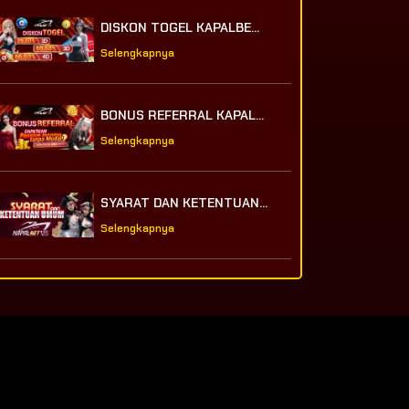
DISKON TOGEL KAPALBE...
Selengkapnya
BONUS REFERRAL KAPAL...
Selengkapnya
SYARAT DAN KETENTUAN...
Selengkapnya