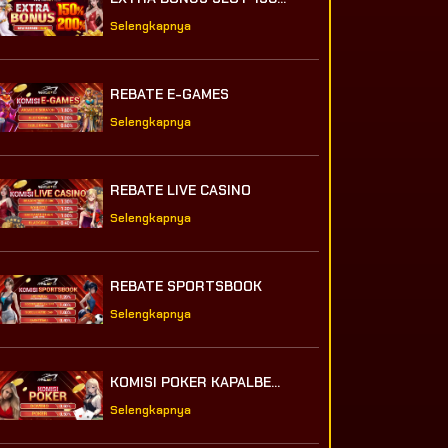
Selengkapnya
REBATE E-GAMES
Selengkapnya
REBATE LIVE CASINO
Selengkapnya
REBATE SPORTSBOOK
Selengkapnya
KOMISI POKER KAPALBE...
Selengkapnya