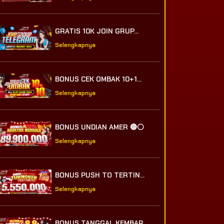
GRATIS 10K JOIN GRUP...
Selengkapnya
BONUS CEK OMBAK 10+1...
Selengkapnya
BONUS UNDIAN AMER 🔴⚪
Selengkapnya
BONUS PUSH TO TERTIN...
Selengkapnya
BONUS TANGGAL KEMBAR...