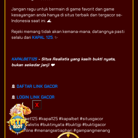
Jangan ragu untuk bermain di game favorit dan game
kesayangan anda hanya di situs terbaik dan tergacor se-
Indonesia saat ini. 🌊
Rejeki memang tidak akan kemana-mana, datangnya pasti
selalu dari
KAPAL 125
. ✨
KAPALBET125
- Situs Realistis yang kasih bukti nyata,
bukan sekedar janji ❤️
🚢
DAFTAR LINK GACOR
🚢
LOGIN LINK GACOR
X
#kapalbet125 #kapal125 #kapalbet #situsgacor
#situsrealistis #buktinyata #buktijp #buktigacor
#slotonline #menangsetiaphari #gampangmenang