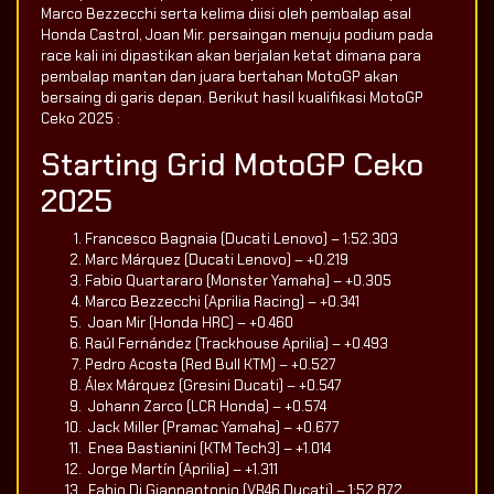
Marco Bezzecchi serta kelima diisi oleh pembalap asal
Honda Castrol, Joan Mir. persaingan menuju podium pada
race kali ini dipastikan akan berjalan ketat dimana para
pembalap mantan dan juara bertahan MotoGP akan
bersaing di garis depan. Berikut hasil kualifikasi MotoGP
Ceko 2025 :
Starting Grid MotoGP Ceko
2025
Francesco Bagnaia (Ducati Lenovo) – 1:52.303
Marc Márquez (Ducati Lenovo) – +0.219
Fabio Quartararo (Monster Yamaha) – +0.305
Marco Bezzecchi (Aprilia Racing) – +0.341
Joan Mir (Honda HRC) – +0.460
Raúl Fernández (Trackhouse Aprilia) – +0.493
Pedro Acosta (Red Bull KTM) – +0.527
Álex Márquez (Gresini Ducati) – +0.547
Johann Zarco (LCR Honda) – +0.574
Jack Miller (Pramac Yamaha) – +0.677
Enea Bastianini (KTM Tech3) – +1.014
Jorge Martín (Aprilia) – +1.311
Fabio Di Giannantonio (VR46 Ducati) – 1:52.872