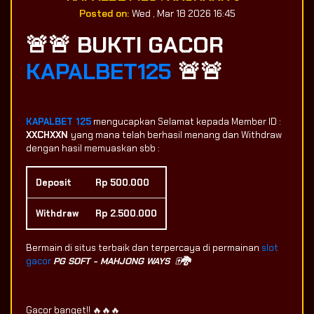
Posted on:
Wed , Mar 18 2026 16:45
🚨🚨 BUKTI GACOR
KAPALBET125
🚨🚨
KAPALBET 125
mengucapkan Selamat kepada Member ID :
XXCHXXN
yang mana telah berhasil menang dan Withdraw
dengan hasil memuaskan sbb :
Deposit
Rp 500.000
Withdraw
Rp 2.500.000
Bermain di situs terbaik dan terpercaya di permainan
slot
gacor
PG SOFT - MAHJONG WAYS 🀄🐉
Gacor banget!! 🔥🔥🔥