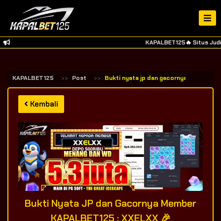
KAPALBET125🔥 Situs Judi 
KAPALBET125
Post
Bukti nyata jp dan gacornya member ka
Kembali
Bukti Nyata JP dan Gacornya Member
KAPALBET125 : XXELXX 🎉