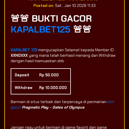
Posted on:
Sat , Jan 10 2026 11:33
🚨🚨 BUKTI GACOR
KAPALBET125
🚨🚨
KAPALBET 125
mengucapkan Selamat kepada Member ID :
XXNDXXX
yang mana telah berhasil menang dan Withdraw
dengan hasil memuaskan sbb :
Deposit
Rp 50.000
Withdraw
Rp 10.000.000
Bermain di situs terbaik dan terpercaya di permainan
slot
gacor
Pragmatic Play - Gates of Olympus
Jangan ragu untuk bermain di game favorit dan game