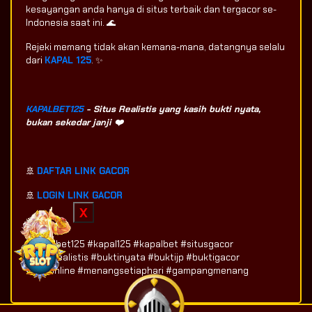
kesayangan anda hanya di situs terbaik dan tergacor se-
Indonesia saat ini. 🌊
Rejeki memang tidak akan kemana-mana, datangnya selalu
dari
KAPAL 125
. ✨
KAPALBET125
- Situs Realistis yang kasih bukti nyata,
bukan sekedar janji ❤️
🚢
DAFTAR LINK GACOR
🚢
LOGIN LINK GACOR
X
#kapalbet125 #kapal125 #kapalbet #situsgacor
#situsrealistis #buktinyata #buktijp #buktigacor
#slotonline #menangsetiaphari #gampangmenang