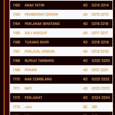
1162
ANAK YATIM
4D
0214 2214
1163
PEMBERSIH CERMIN
4D
0215 2215
1164
PENJINAK BINATANG
4D
0216 2216
1165
AHLI MAKEUP
4D
0217 2217
1166
TUKANG SIHIR
4D
0218 2218
1167
PENJUAL UNDIAN
4D
0219 2219
1168
BURUH TAMBANG
4D
0220 2220
1169
PENARI
4D
0221 2221
1170
MAK COMBLANG
4D
0222 2222
1171
BAYI
4D
0223 2223
1172
PENJAHAT
4D
0224 2224
1173
Jam
3D
291