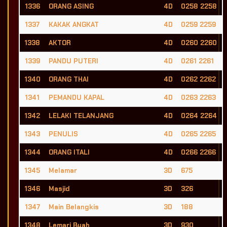
1336
ORANG ASING
4D
0258 2258
1337
KAKAK ANGKAT
4D
0259 2259
1338
AKTOR
4D
0260 2260
1339
PANDU PUTERI
4D
0261 2261
1340
ORANG THAI
4D
0262 2262
1341
PEMANDU KAPAL
4D
0263 2263
1342
LELAKI TELANJANG
4D
0264 2264
1343
PENULIS
4D
0265 2265
1344
ORANG ITALI
4D
0266 2266
1345
Melamar
3D
675
1346
Masjid
3D
326
1347
Main Belangkis
3D
188
1348
Lemari Buah
3D
930