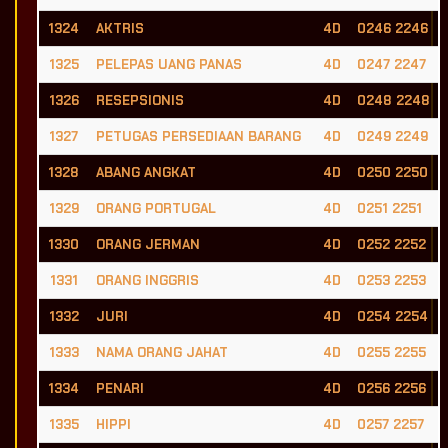
1324
AKTRIS
4D
0246 2246
1325
PELEPAS UANG PANAS
4D
0247 2247
1326
RESEPSIONIS
4D
0248 2248
1327
PETUGAS PERSEDIAAN BARANG
4D
0249 2249
1328
ABANG ANGKAT
4D
0250 2250
1329
ORANG PORTUGAL
4D
0251 2251
1330
ORANG JERMAN
4D
0252 2252
1331
ORANG INGGRIS
4D
0253 2253
1332
JURI
4D
0254 2254
1333
NAMA ORANG JAHAT
4D
0255 2255
1334
PENARI
4D
0256 2256
1335
HIPPI
4D
0257 2257