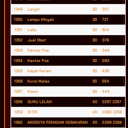
1349
Langit
3D
001
1350
Lampu Minyak
3D
727
1351
Labu
3D
524
1352
Jual Obat
3D
078
1353
Kantor Pos
3D
044
1354
Kantor Pos
3D
093
1355
Kapal Karam
3D
436
1356
Kursi Malas
3D
554
1357
Kwaci
3D
444
1358
GURU LELAKI
4D
0267 2267
1359
ISTRI
4D
0268 2268
1360
ANGGOTA PEMADAM KEBAKARAN
4D
0269 2269