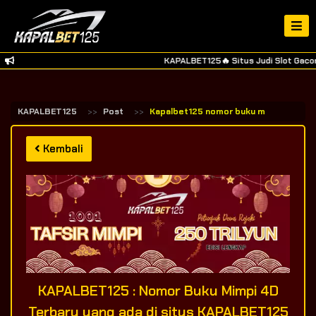
KAPALBET125🔥 Situs Judi Slot Gacor Onli
KAPALBET125
Post
Kapalbet125 nomor buku mimpi 4d terba
Kembali
KAPALBET125 : Nomor Buku Mimpi 4D
Terbaru yang ada di situs KAPALBET125