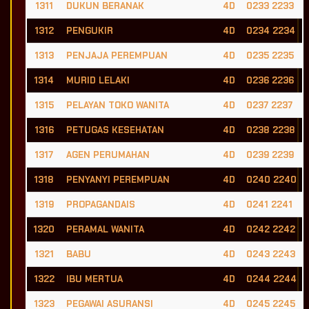
1311
DUKUN BERANAK
4D
0233 2233
1312
PENGUKIR
4D
0234 2234
1313
PENJAJA PEREMPUAN
4D
0235 2235
1314
MURID LELAKI
4D
0236 2236
1315
PELAYAN TOKO WANITA
4D
0237 2237
1316
PETUGAS KESEHATAN
4D
0238 2238
1317
AGEN PERUMAHAN
4D
0239 2239
1318
PENYANYI PEREMPUAN
4D
0240 2240
1319
PROPAGANDAIS
4D
0241 2241
1320
PERAMAL WANITA
4D
0242 2242
1321
BABU
4D
0243 2243
1322
IBU MERTUA
4D
0244 2244
1323
PEGAWAI ASURANSI
4D
0245 2245