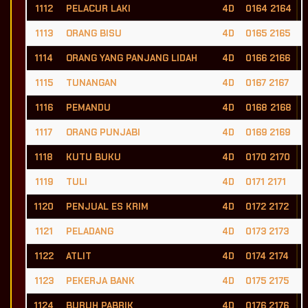
1112
PELACUR LAKI
4D
0164 2164
1113
ORANG BISU
4D
0165 2165
1114
ORANG YANG PANJANG LIDAH
4D
0166 2166
1115
TUNANGAN
4D
0167 2167
1116
PEMANDU
4D
0168 2168
1117
ORANG PUNJABI
4D
0169 2169
1118
KUTU BUKU
4D
0170 2170
1119
TULI
4D
0171 2171
1120
PENJUAL ES KRIM
4D
0172 2172
1121
PELADANG
4D
0173 2173
1122
ATLIT
4D
0174 2174
1123
PEKERJA BANK
4D
0175 2175
1124
BURUH PABRIK
4D
0176 2176