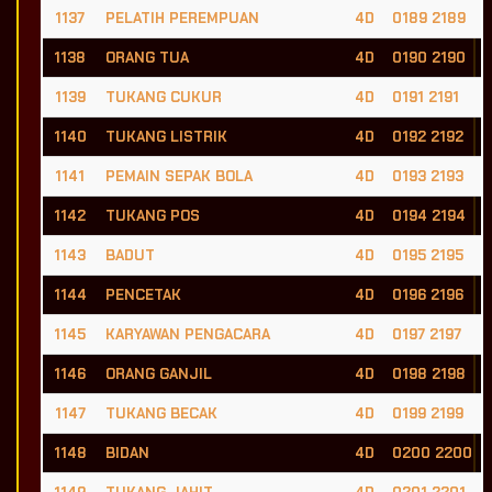
1137
PELATIH PEREMPUAN
4D
0189 2189
1138
ORANG TUA
4D
0190 2190
1139
TUKANG CUKUR
4D
0191 2191
1140
TUKANG LISTRIK
4D
0192 2192
1141
PEMAIN SEPAK BOLA
4D
0193 2193
1142
TUKANG POS
4D
0194 2194
1143
BADUT
4D
0195 2195
1144
PENCETAK
4D
0196 2196
1145
KARYAWAN PENGACARA
4D
0197 2197
1146
ORANG GANJIL
4D
0198 2198
1147
TUKANG BECAK
4D
0199 2199
1148
BIDAN
4D
0200 2200