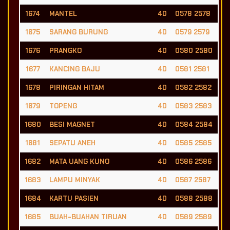
1674
MANTEL
4D
0578 2578
1675
SARANG BURUNG
4D
0579 2579
1676
PRANGKO
4D
0580 2580
1677
KANCING BAJU
4D
0581 2581
1678
PIRINGAN HITAM
4D
0582 2582
1679
TOPENG
4D
0583 2583
1680
BESI MAGNET
4D
0584 2584
1681
SEPATU ANEH
4D
0585 2585
1682
MATA UANG KUNO
4D
0586 2586
1683
LAMPU MINYAK
4D
0587 2587
1684
KARTU PASIEN
4D
0588 2588
1685
BUAH-BUAHAN TIRUAN
4D
0589 2589