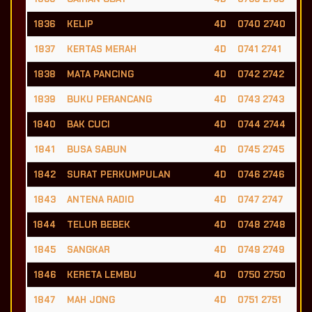
1836
KELIP
4D
0740 2740
1837
KERTAS MERAH
4D
0741 2741
1838
MATA PANCING
4D
0742 2742
1839
BUKU PERANCANG
4D
0743 2743
1840
BAK CUCI
4D
0744 2744
1841
BUSA SABUN
4D
0745 2745
1842
SURAT PERKUMPULAN
4D
0746 2746
1843
ANTENA RADIO
4D
0747 2747
1844
TELUR BEBEK
4D
0748 2748
1845
SANGKAR
4D
0749 2749
1846
KERETA LEMBU
4D
0750 2750
1847
MAH JONG
4D
0751 2751