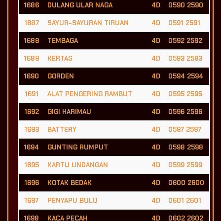
1686
DULANG ULAR NAGA
4D
0590 2590
1687
SAYUR-SAYURAN TIRUAN
4D
0591 2591
1688
TEMBAGA
4D
0592 2592
1689
KERTAS
4D
0593 2593
1690
GORDEN
4D
0594 2594
1691
ALAT PENGERING RAMBUT
4D
0595 2595
1692
GIGI HARIMAU
4D
0596 2596
1693
BATTERY
4D
0597 2597
1694
GUNTING RUMPUT
4D
0598 2598
1695
KARTU UNDANGAN
4D
0599 2599
1696
KOTAK BEDAK
4D
0600 2600
1697
PENYAPU BULU
4D
0601 2601
1698
KACA PECAH
4D
0602 2602