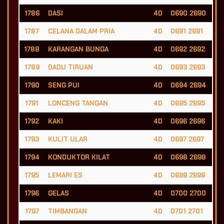
1786
DASI
4D
0690 2690
1787
CELANA DALAM PRIA
4D
0691 2691
1788
KARANGAN BUNGA
4D
0692 2692
1789
DADU TIRUAN
4D
0693 2693
1790
SENG PUI
4D
0694 2694
1791
LONCENG TANGAN
4D
0695 2695
1792
KAKI
4D
0696 2696
1793
KULIT ULAR
4D
0697 2697
1794
KONDUKTOR KILAT
4D
0698 2698
1795
LEMARI ES
4D
0699 2699
1796
GELAS
4D
0700 2700
1797
TIMBANGAN
4D
0701 2701