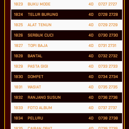
1823
BUKU MODE
4D
0727 2727
1824
TELUR BURUNG
4D
0728 2728
1825
ALAT TENUN
4D
0729 2729
1826
SERBUK CUCI
4D
0730 2730
1827
TOPI BAJA
4D
0731 2731
1828
BANTAL
4D
0732 2732
1829
PASTA GIGI
4D
0733 2733
1830
DOMPET
4D
0734 2734
1831
WASIAT
4D
0735 2735
1832
RANJANG SUSUN
4D
0736 2736
1833
FOTO ALBUM
4D
0737 2737
1834
PELURU
4D
0738 2738
1835
CAIRAN OBAT
4D
0739 2739