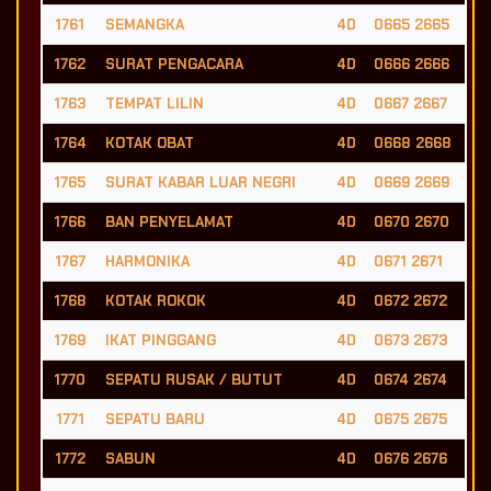
1761
SEMANGKA
4D
0665 2665
1762
SURAT PENGACARA
4D
0666 2666
1763
TEMPAT LILIN
4D
0667 2667
1764
KOTAK OBAT
4D
0668 2668
1765
SURAT KABAR LUAR NEGRI
4D
0669 2669
1766
BAN PENYELAMAT
4D
0670 2670
1767
HARMONIKA
4D
0671 2671
1768
KOTAK ROKOK
4D
0672 2672
1769
IKAT PINGGANG
4D
0673 2673
1770
SEPATU RUSAK / BUTUT
4D
0674 2674
1771
SEPATU BARU
4D
0675 2675
1772
SABUN
4D
0676 2676