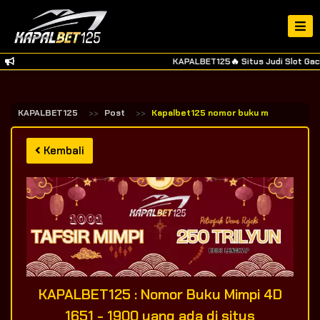
KAPALBET125🔥 Situs Judi Slot Gacor On
KAPALBET125
Post
Kapalbet125 nomor buku mimpi 4d 1651 
Kembali
KAPALBET125 : Nomor Buku Mimpi 4D
1651 - 1900 yang ada di situs