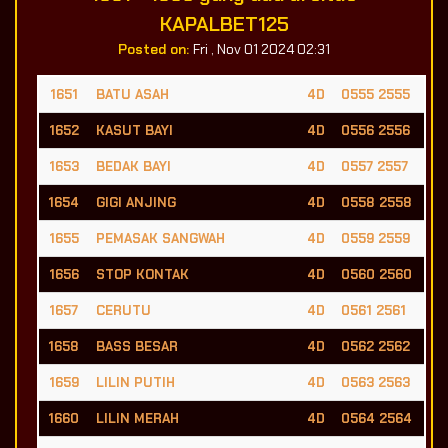
KAPALBET125
Posted on:
Fri , Nov 01 2024 02:31
1651
BATU ASAH
4D
0555 2555
1652
KASUT BAYI
4D
0556 2556
1653
BEDAK BAYI
4D
0557 2557
1654
GIGI ANJING
4D
0558 2558
1655
PEMASAK SANGWAH
4D
0559 2559
1656
STOP KONTAK
4D
0560 2560
1657
CERUTU
4D
0561 2561
1658
BASS BESAR
4D
0562 2562
1659
LILIN PUTIH
4D
0563 2563
1660
LILIN MERAH
4D
0564 2564