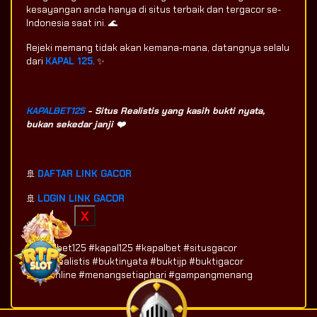
kesayangan anda hanya di situs terbaik dan tergacor se-
Indonesia saat ini. 🌊
Rejeki memang tidak akan kemana-mana, datangnya selalu
dari
KAPAL 125
. ✨
KAPALBET125
- Situs Realistis yang kasih bukti nyata,
bukan sekedar janji ❤️
🚢
DAFTAR LINK GACOR
🚢
LOGIN LINK GACOR
X
#kapalbet125 #kapal125 #kapalbet #situsgacor
#situsrealistis #buktinyata #buktijp #buktigacor
#slotonline #menangsetiaphari #gampangmenang