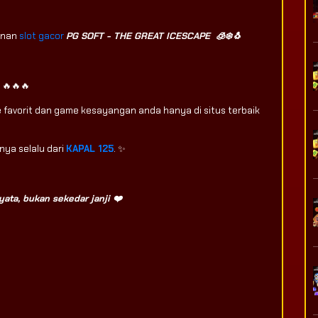
ainan
slot gacor
PG SOFT - THE GREAT ICESCAPE 🧊❄️🐧
 🔥🔥🔥
 favorit dan game kesayangan anda hanya di situs terbaik
ya selalu dari
KAPAL 125
. ✨
yata, bukan sekedar janji ❤️