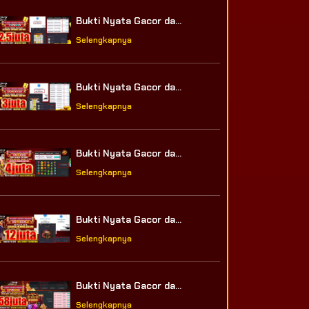
Bukti Nyata Gacor da...
Selengkapnya
Bukti Nyata Gacor da...
Selengkapnya
Bukti Nyata Gacor da...
Selengkapnya
Bukti Nyata Gacor da...
Selengkapnya
Bukti Nyata Gacor da...
Selengkapnya