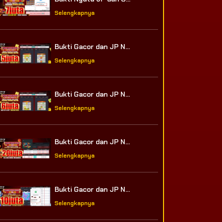
Selengkapnya
Bukti Gacor dan JP N...
Selengkapnya
Bukti Gacor dan JP N...
Selengkapnya
Bukti Gacor dan JP N...
Selengkapnya
Bukti Gacor dan JP N...
Selengkapnya